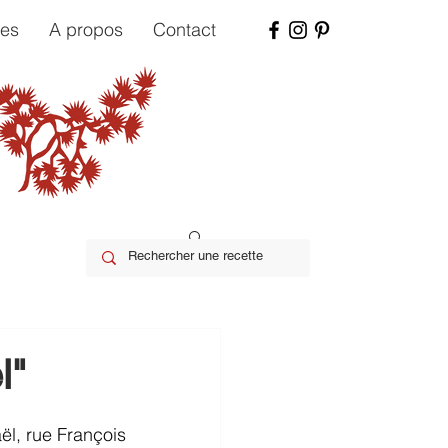
tes
A propos
Contact
l"
ël, rue François 