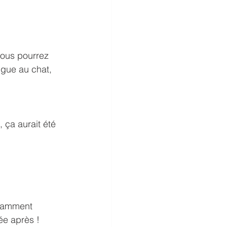
vous pourrez 
ngue au chat, 
, ça aurait été 
nnamment 
iée après !