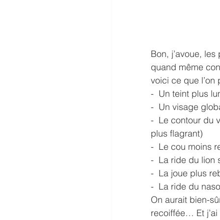
Bon, j’avoue, les
quand même consta
voici ce que l’on
-  Un teint plus l
-  Un visage glob
-  Le contour du v
plus flagrant)
-  Le cou moins 
-  La ride du lion
-  La joue plus re
-  La ride du nas
On aurait bien-sûr
recoiffée… Et j’ai