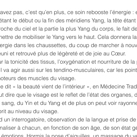
vez pas, c’est qu’en plus, ce soin rebooste l’énergie : en
tant le début ou la fin des méridiens Yang, la tête étant
roche du ciel et la partie la plus Yang du corps, le fait d
mettre de mobiliser le Yang vers le haut. Cela donnera la
nergie dans les chaussettes, du coup de marcher à nouv
euni et retrouvé plus de légèreté et de joie au Cœur. 
r la tonicité des tissus, l’oxygénation et nourriture de la
Il va agir aussi sur les tendino-musculaires, car les poi
moteurs des muscles du visage.
dit « la beauté vient de l’intérieur », en Médecine Tradi
t dire que le visage est le reflet de l’état des organes, d
u sang, du Yin et du Yang et de plus on peut voir rayonner
rit au niveau du visage.  
un interrogatoire, observation de la langue et prise de
naliser à chacun, en fonction de son âge, de son état g
 émotions. Hormis la pose d’aiguilles, un massage du ve