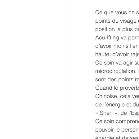
Ce que vous ne sa
points du visage é
position la plus p
Acu-lfting va per
d’avoir moins l’é
haute, d’avoir raj
Ce soin va agir su
microcirculation. 
sont des points 
Quand le proverbe 
Chinoise, cela veu
de l’énergie et d
« Shen », de l’Esp
Ce soin comprend 
pouvoir le person
énergie et de ses