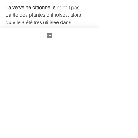
La verveine citronnelle 
ne fait pas 
partie des plantes chinoises, alors 
qu’elle a été très utilisée dans 
beaucoup de cultures anciennes : 
chez les druides celtes, chez les 
amérindiens et certaines variétés de 
cette plante comme contraceptif, dans 
la Médecine Ayurvédique.  Elle est, 
j’imagine, de nature fraiche (à cause 
de son petit goût acidulé), de saveur 
piquante (comme toutes les herbes et 
épices) et de tropisme Foie, Estomac, 
Rate, de par sa fonction de soulager 
les crampes et spasmes d’estomac, 
les règles douloureuses, mais aussi de 
calmer l’Esprit, de favoriser le sommeil 
et calmer l’anxiété.