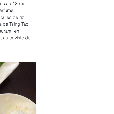
is au 13 rue 
arfumé, 
oules de riz 
e de Tsing Tao 
aurant, en 
t au caviste du 