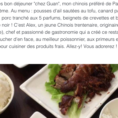
ès bon déjeuner "chez Guan", mon chinois préféré de Par
2ème. Au menu : pousses d'ail sautées au tofu, canard p
l, porc tranché aux 5 parfums, beignets de crevettes et b
noir ! C'est Alex, un jeune Chinois trentenaire, originair
ère), chef et passionné de gastronomie qui a créé ce rest
ucher d'en face, au meilleur poissonnier, aux primeurs e
our cuisiner des produits frais. Allez-y! Vous adorerez !