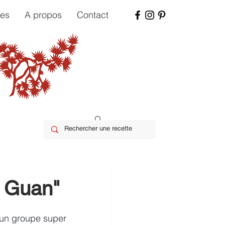
tes
A propos
Contact
z Guan"
 un groupe super 