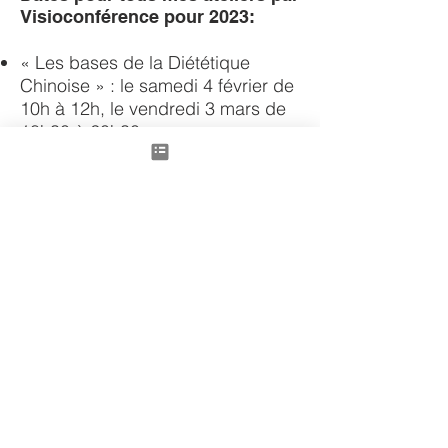
Visioconférence pour 2023:
« Les bases de la Diététique
Chinoise » : le samedi 4 février de
10h à 12h, le vendredi 3 mars de
18h30 à 20h30
« Les 5 typologies physiques et
psychologiques » : le vendredi 25
avril de 18h30 à 20h30
« Les cycles féminins en MTC » :
le samedi 18 février de 10h à 12h
« Ménopause et diététique en
MTC » : le samedi 15 avril de 10h
à 12h
Participation à l'atelier : 20€ (à
régler par virement avant
l’atelier)