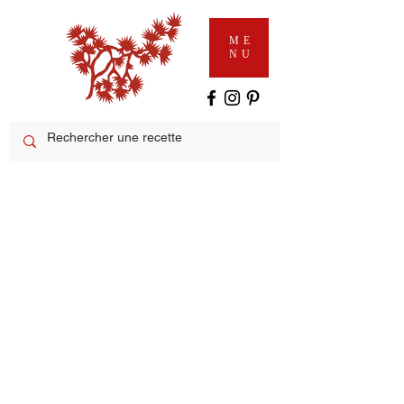
ME
NU