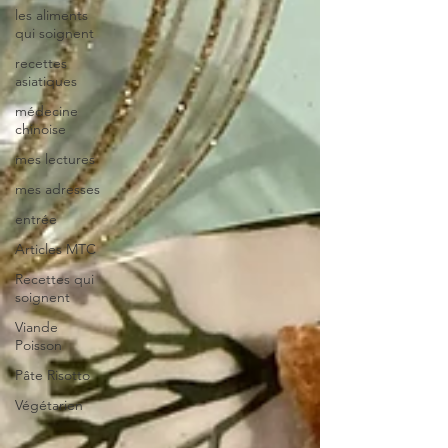
les aliments
qui soignent
recettes
asiatiques
médecine
chinoise
mes lectures
mes adresses
entrée
Articles MTC
Recettes qui
soignent
Viande
Poisson
Pâte Risotto
Végétarien