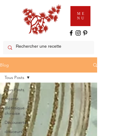
ME
NU
Blog
Tous Posts
Tous Posts
recette
diététique
chinoise
Découvertes
douceurs