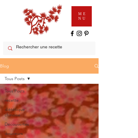
ME
NU
Blog
Tous Posts
Tous Posts
recette
diététique
chinoise
Découvertes
douceurs