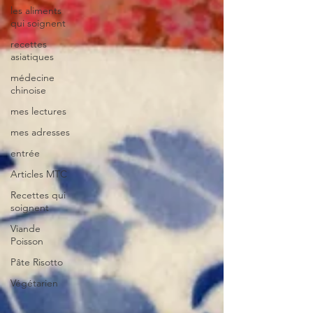
les aliments
qui soignent
recettes
asiatiques
médecine
chinoise
mes lectures
mes adresses
entrée
Articles MTC
Recettes qui
soignent
Viande
Poisson
Pâte Risotto
Végétarien