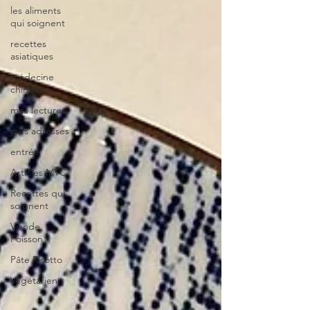
les aliments
qui soignent
recettes
asiatiques
médecine
chinoise
mes lectures
mes adresses
entrée
Articles MTC
Recettes qui
soignent
Viande
Poisson
Pâte Risotto
Végétarien