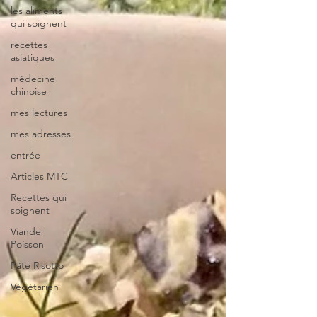
les aliments
qui soignent
recettes
asiatiques
médecine
chinoise
mes lectures
mes adresses
entrée
Articles MTC
Recettes qui
soignent
Viande
Poisson
Pâte Risotto
Végétarien