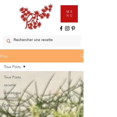
ME
NU
Blog
Tous Posts
Tous Posts
recette
diététique
chinoise
Découvertes
douceurs