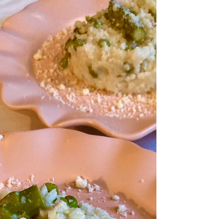
cette recette familiale à la mode asiatique: avec
des champignons Shiitakés et une touche de
pâte miso, de façon à être au top au niveau
saveur Umami! Risotto aux champignons
Shiitakés Pour 4 personnes: 300g de riz arborio,
200g de champignons Shiitakés frais et 70g de
secs, 1 grosse é