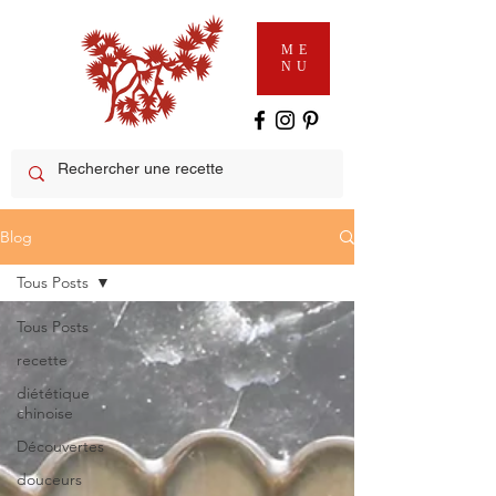
ME
NU
Blog
Tous Posts
Tous Posts
recette
diététique
chinoise
Découvertes
douceurs