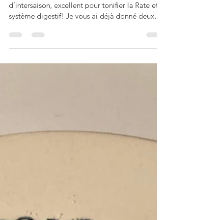
Voici un bon risotto de printemps ou même
d’intersaison, excellent pour tonifier la Rate et le
système digestif! Je vous ai déjà donné deux
délicieuses recettes de risotto aux petits pois
(c’est une des spécialités de ma région
d’origine, la Vénétie), celle-ci ressemble à une
recette traditionnelle de diétothérapie chinoise
de gruau de riz, pour traiter les douleurs
d’estomac et les lombalgies (quand on ajoute
des crevettes à la place du jambon)… L’Italie
n’est pas très loin