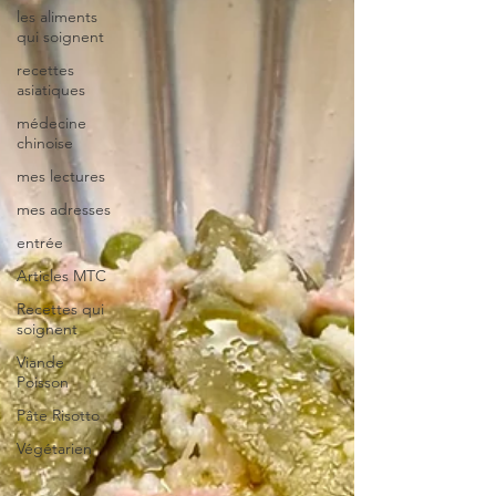
les aliments
qui soignent
recettes
asiatiques
médecine
chinoise
mes lectures
mes adresses
entrée
Articles MTC
Recettes qui
soignent
Viande
Poisson
Pâte Risotto
Végétarien