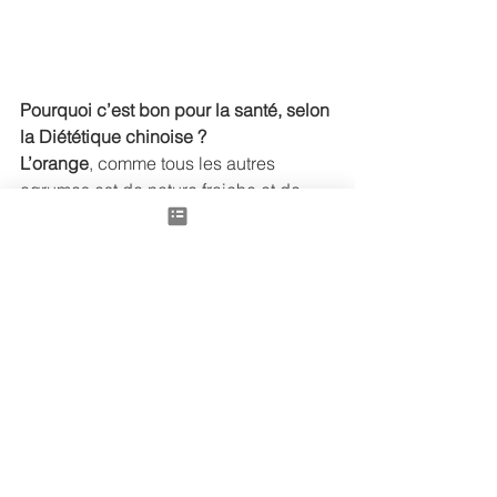
Pourquoi c’est bon pour la santé, selon 
la Diététique chinoise ?
L’orange
, comme tous les autres 
agrumes est de nature fraiche et de 
saveur douce et acide, avec un 
tropisme Estomac/ Vessie. Elle 
harmonise l’Estomac, traite la nausée, 
favorise la diurèse. Son écorce est elle, 
de nature tiède et saveur piquante et 
amère. Cuite en confiture, avec le 
sucre, elle aura plus une action 
tonifiante.  
Bien sûr, la saveur sucrée n’est pas la 
plus recommandée, en cas de 
surpoids et d’humidité, et comme on le 