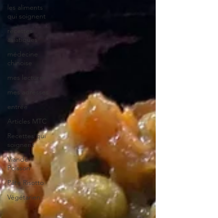
les aliments
qui soignent
recettes
asiatiques
médecine
chinoise
mes lectures
mes adresses
entrée
Articles MTC
Recettes qui
soignent
Viande
Poisson
Pâte Risotto
Végétarien