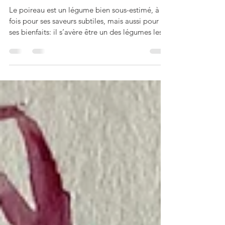
Perli Pascale
11 mars
3 min de lecture
Quiche aux poireaux
Le poireau est un légume bien sous-estimé, à la
fois pour ses saveurs subtiles, mais aussi pour
ses bienfaits: il s’avère être un des légumes les
plus tonifiants pour le Yang, car bien
réchauffant! Comme l’oignon et l’ail de la
même famille des Alliacées, c’est une merveille
pour le corps, surtout en hiver, quand on
manque d’Énergie. En voici une recette très «
tradi » pais qui n’en est pas moins savoureuse et
très simple à préparer, qui sait mettre en valeur
cette saveur tou