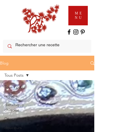
ME
NU
Blog
Tous Posts
Tous Posts
recette
diététique
chinoise
Découvertes
douceurs