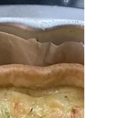
parfaite! Je me suis inspirée pour cette
merveille d’une recette du chef Cyril Lignac et je
l'ai accompagnée d'une jardinière de légumes,
façon tajine! Gigot de 7 heures Pour 6 à 8
personnes: 1 beau gigot d’agneau, 1 carotte, 2
feuilles de laurier, 1 bran