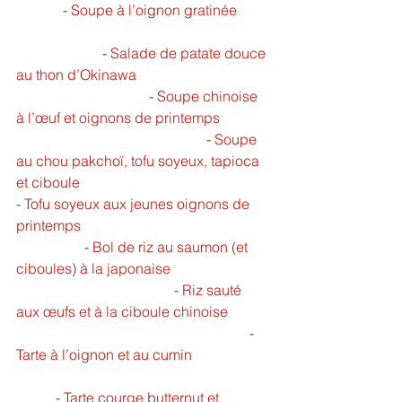
             - 
Soupe à l’oignon gratinée
                        - 
Salade de patate douce 
au thon d’Okinawa	   
                                     - 
Soupe chinoise 
à l’œuf et oignons de printemps   
                                                     - 
Soupe 
au chou pakchoï, tofu soyeux, tapioca 
et ciboule   
- 
Tofu soyeux aux jeunes oignons de 
printemps 
                   - 
Bol de riz au saumon (et 
ciboules) à la japonaise
                                  	    - 
Riz sauté 
aux œufs et à la ciboule chinoise  
                                                                 - 
Tarte à l’oignon et au cumin
           - 
Tarte courge butternut et 