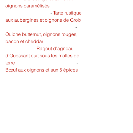
oignons caramélisés   
                                      - 
Tarte rustique 
aux aubergines et oignons de Groix 	
                                                           -
Quiche butternut, oignons rouges, 
bacon et cheddar   
              	    - 
Ragout d’agneau 
d’Ouessant cuit sous les mottes de 
terre     
                                               - 
Bœuf aux oignons et aux 5 épices