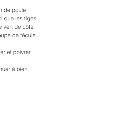
on de poule 
i que les tiges 
 vert de côté 
soupe de fécule 
r et poivrer 
nuer à bien 