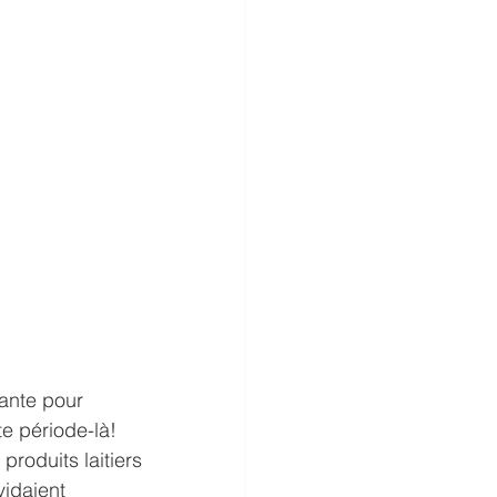
sante pour 
te période-là!
produits laitiers 
vidaient 