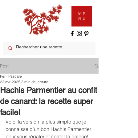
ME
NU
Post
Perli Pascale
23 avr. 2025
3 min de lecture
Hachis Parmentier au confit
de canard: la recette super
facile!
Voici la version la plus simple que je 
connaisse d’un bon Hachis Parmentier 
pour vous régaler et épater la galerie! 