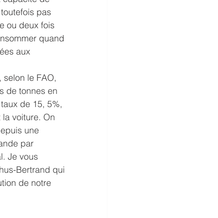
 toutefois pas 
e ou deux fois 
 consommer quand 
ées aux 
, selon le FAO, 
ns de tonnes en 
taux de 15, 5%, 
 la voiture. On 
depuis une 
iande par 
l. Je vous 
hus-Bertrand qui 
ution de notre 