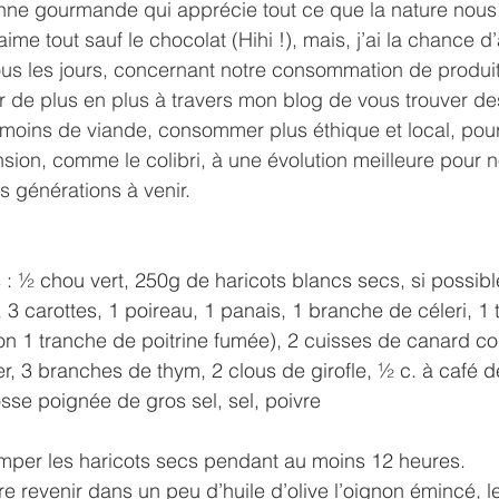
ienne gourmande qui apprécie tout ce que la nature nou
aime tout sauf le chocolat (Hihi !), mais, j’ai la chance d’a
tous les jours, concernant notre consommation de produi
 de plus en plus à travers mon blog de vous trouver de
 moins de viande, consommer plus éthique et local, pou
nsion, comme le colibri, à une évolution meilleure pour n
s générations à venir. 
: ½ chou vert, 250g de haricots blancs secs, si possible
3 carottes, 1 poireau, 1 panais, 1 branche de céleri, 1
n 1 tranche de poitrine fumée), 2 cuisses de canard con
ier, 3 branches de thym, 2 clous de girofle, ½ c. à café 
osse poignée de gros sel, sel, poivre
tremper les haricots secs pendant au moins 12 heures.
re revenir dans un peu d’huile d’olive l’oignon émincé, le