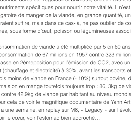
triments spécifiques pour nourrir notre vitalité. Il n’est
igatoire de manger de la viande, en grande quantité, un
raient suffire, mais dans ce cas-là, ne pas oublier de
es, sous forme d’œuf, poisson ou légumineuses associ
 consommation de viande a été multipliée par 5 en 60 ans
a consommation de 
67 millions en 1957 contre 323 millio
passe en 2èmeposition pour l’émission de CO2, avec un 
(chauffage et électricité) à 30%, avant les transports et
is moins de viande en France (- 10%) surtout bovine, 
mais on en mange toutefois toujours trop : 86, 3kg de v
 contre 42,9kg de viande par habitant au niveau mondia
our cela de voir le magnifique documentaire de Yann Art
l y a une semaine, en replay sur M6, « Legacy » sur l’évol
avoir le cœur, voir l’estomac bien accroché…