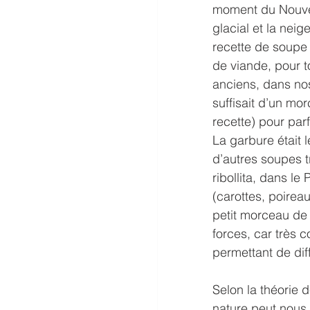
moment du Nouvel 
glacial et la neig
recette de soupe 
de viande, pour t
anciens, dans no
suffisait d’un mo
recette) pour parf
La garbure était 
d’autres soupes t
ribollita, dans l
(carottes, poirea
petit morceau de 
forces, car très 
permettant de dif
Selon la théorie 
nature peut nous 