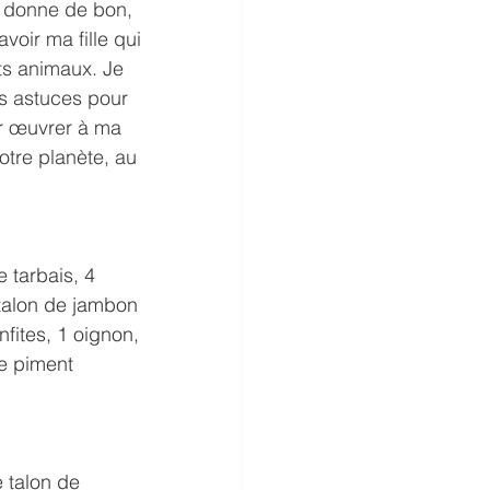
s donne de bon, 
voir ma fille qui 
ts animaux. Je 
s astuces pour 
r œuvrer à ma 
otre planète, au 
 tarbais, 4 
 talon de jambon 
fites, 1 oignon, 
de piment 
 talon de 