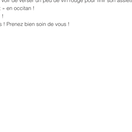
 voir de verser un peu de vin rouge pour finir son assiet
 » en occitan !
 ! 
s ! Prenez bien soin de vous !