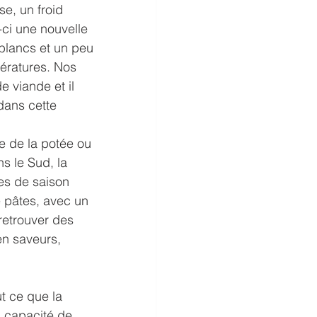
e, un froid 
-ci une nouvelle 
blancs et un peu 
pératures. Nos 
 viande et il 
dans cette 
e de la potée ou 
s le Sud, la 
es de saison 
 pâtes, avec un 
retrouver des 
en saveurs, 
t ce que la 
 capacité de 