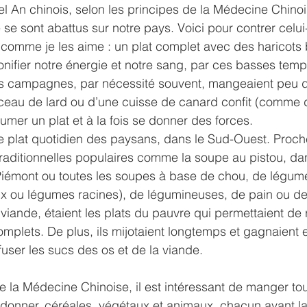
An chinois, selon les principes de la Médecine Chinois
e se sont abattus sur notre pays. Voici pour contrer celui
comme je les aime : un plat complet avec des haricots 
onifier notre énergie et notre sang, par ces basses tem
s campagnes, par nécessité souvent, mangeaient peu de
rceau de lard ou d’une cuisse de canard confit (comme 
umer un plat et à la fois se donner des forces. 
le plat quotidien des paysans, dans le Sud-Ouest. Proch
raditionnelles populaires comme la soupe au pistou, dan
e Piémont ou toutes les soupes à base de chou, de légum
ux ou légumes racines), de légumineuses, de pain ou de
viande, étaient les plats du pauvre qui permettaient de 
complets. De plus, ils mijotaient longtemps et gagnaient 
fuser les sucs des os et de la viande. 
de la Médecine Chinoise, il est intéressant de manger tou
donner, céréales, végétaux et animaux, chacun ayant la