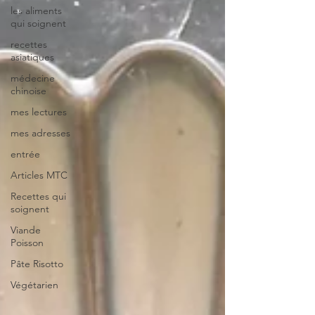
les aliments
qui soignent
recettes
asiatiques
médecine
chinoise
mes lectures
mes adresses
entrée
Articles MTC
Recettes qui
soignent
Viande
Poisson
Pâte Risotto
Végétarien