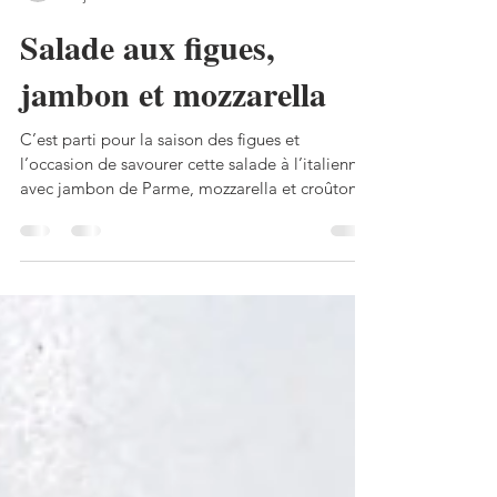
Perli Pascale
18 juin
3 min de lecture
Salade aux figues,
jambon et mozzarella
C’est parti pour la saison des figues et
l’occasion de savourer cette salade à l’italienne,
avec jambon de Parme, mozzarella et croûtons
frits! Salade aux figues, jambon et mozzarella
Pour 2 personnes: 4 figues, 60g de mâche (ou
roquette), 1 endive rouge, 1 mozzarella, 2
tranches de jambon de Parme très fines, 1/4 de
baguette, quelques graines de tournesol (ou
pignons de pin) grillées, huile d’olive, vinaigre
balsamique, sel, poivre. Commencer par faire
chauffer un peu d’huil