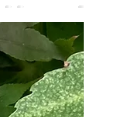
d’intersaison, excellent pour tonifier la Rate et le
système digestif! Je vous ai déjà donné deux
délicieuses recettes de risotto aux petits pois
(c’est une des spécialités de ma région
d’origine, la Vénétie), celle-ci ressemble à une
recette traditionnelle de diétothérapie chinoise
de gruau de riz, pour traiter les douleurs
d’estomac et les lombalgies (quand on ajoute
des crevettes à la place du jambon)… L’Italie
n’est pas très loin