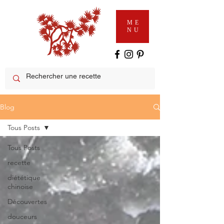
ME
NU
Blog
Tous Posts
Tous Posts
recette
diététique
chinoise
Découvertes
douceurs