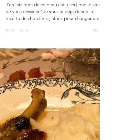
Feuilles de choux farcies
au riz et à la viande
J’en fais quoi de ce beau chou vert que je viens
de vous dessiner? Je vous ai déjà donné la
recette du chou farci , alors, pour changer un
peu, j’ai eu envie de farcir ses feuilles
individuellement, avec du riz et de la viande, à
la façon des « sarmas » turques! Feuilles de
choux farcies au riz et à la viande Pour 6
personnes: 1 chou vert (soit 12 feuilles), 200g de
viande hachée de bœuf, 250g de farce de porc;
1/2 bouquet de persil, 3 gousses d’ail hachées,
1 c.à soupe de cu