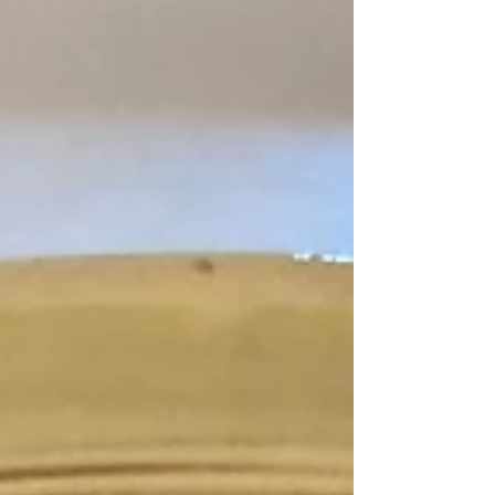
parfaite! Je me suis inspirée pour cette
merveille d’une recette du chef Cyril Lignac et je
l'ai accompagnée d'une jardinière de légumes,
façon tajine! Gigot de 7 heures Pour 6 à 8
personnes: 1 beau gigot d’agneau, 1 carotte, 2
feuilles de laurier, 1 bran