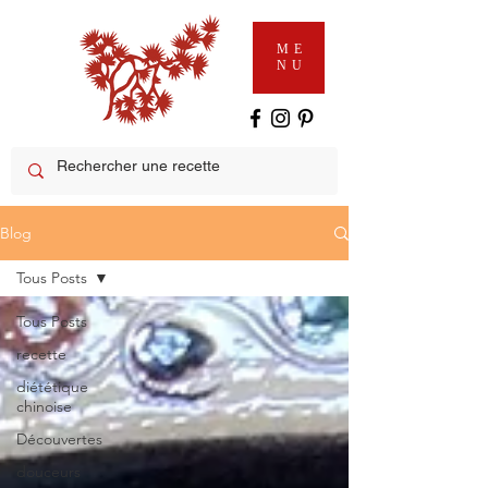
ME
NU
Blog
Tous Posts
Tous Posts
recette
diététique
chinoise
Découvertes
douceurs