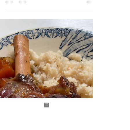
Pintade au cidre et aux
pommes
Petit plat mijoté parfait pour les fêtes de Noël,
une recette d’inspiration normande que j’ai servi
avec ma recette de purée de pommes de terre
préférée, très parfumée grâce à l’ajout d’un
petit panais! Elle se combine très bien avec les
parfums de la pomme caramélisée et du cidre!
Pintade au cidre et aux pommes Pour 4
personnes: 1 pintade coupée en morceaux, 40cl
de crème fraîche, 50cl de cidre brut, 4 pommes,
1 oignon, 100g de lardons, 30g de beurre, sel,
poivre. Pour la pu