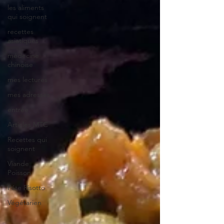
les aliments
qui soignent
recettes
asiatiques
médecine
chinoise
mes lectures
mes adresses
entrée
Articles MTC
Recettes qui
soignent
Viande
Poisson
Pâte Risotto
Végétarien