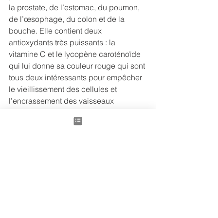
la prostate, de l’estomac, du poumon, 
de l’œsophage, du colon et de la 
bouche. Elle contient deux 
antioxydants très puissants : la 
vitamine C et le lycopène caroténoïde 
qui lui donne sa couleur rouge qui sont 
tous deux intéressants pour empêcher 
le vieillissement des cellules et 
l’encrassement des vaisseaux 
sanguins. Cela en fera un très bon 
aliment pour soutenir le Cœur (couleur 
rouge !) et sa circulation. 
Des études ont montré les bienfaits de 
la tomate, qui seraient décuplé après 
sa cuisson. En effet, celle-ci contient 2 
antioxydants puissants : la vitamine C 
et le lycopène qui donnerait sa couleur 
rouge à la tomate. Avez-vous remarqué 