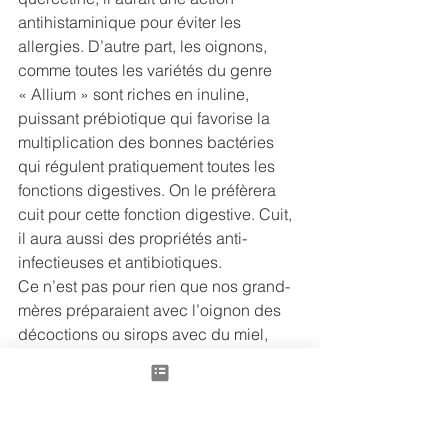
antihistaminique pour éviter les 
allergies. D’autre part, les oignons, 
comme toutes les variétés du genre 
« Allium » sont riches en inuline, 
puissant prébiotique qui favorise la 
multiplication des bonnes bactéries 
qui régulent pratiquement toutes les 
fonctions digestives. On le préfèrera 
cuit pour cette fonction digestive. Cuit, 
il aura aussi des propriétés anti- 
infectieuses et antibiotiques.
Ce n’est pas pour rien que nos grand-
mères préparaient avec l’oignon des 
décoctions ou sirops avec du miel, 
pour traiter la gorge irritée ou la 
bronchite. Ne pas hésiter en cas de 
coup de froid aussi à se préparer une 
bonne soupe à l’oignon, bien poivrée, 