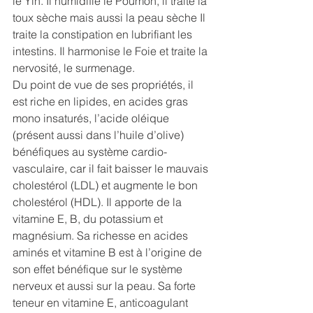
le Yin. Il humidifie le Poumon, il traite la 
toux sèche mais aussi la peau sèche Il 
traite la constipation en lubrifiant les 
intestins. Il harmonise le Foie et traite la 
nervosité, le surmenage. 
Du point de vue de ses propriétés, il 
est riche en lipides, en acides gras 
mono insaturés, l’acide oléique 
(présent aussi dans l’huile d’olive) 
bénéfiques au système cardio-
vasculaire, car il fait baisser le mauvais 
cholestérol (LDL) et augmente le bon 
cholestérol (HDL). Il apporte de la 
vitamine E, B, du potassium et 
magnésium. Sa richesse en acides 
aminés et vitamine B est à l’origine de 
son effet bénéfique sur le système 
nerveux et aussi sur la peau. Sa forte 
teneur en vitamine E, anticoagulant 