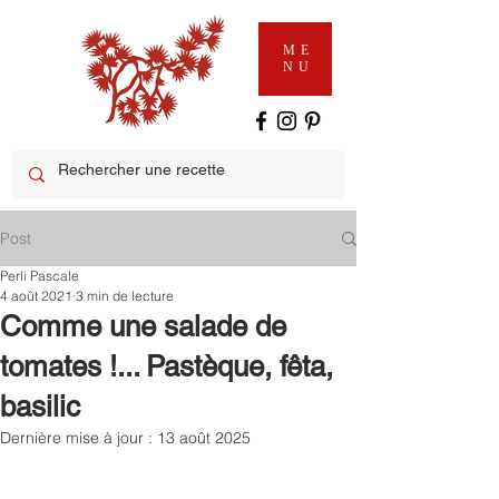
ME
NU
Post
Perli Pascale
4 août 2021
3 min de lecture
Comme une salade de
tomates !... Pastèque, fêta,
basilic
Dernière mise à jour :
13 août 2025