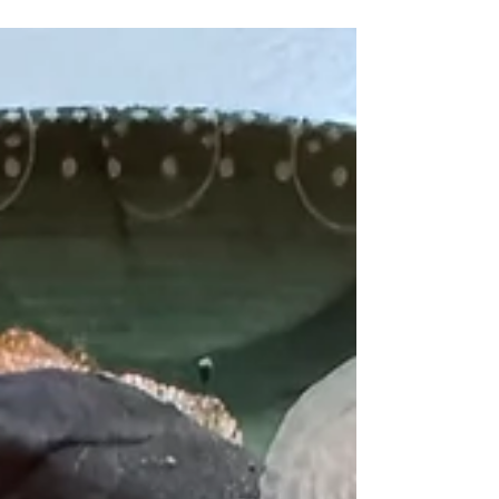
poulet à l’asiatique, pour donner toute son
originalité à cette salade. Salade César à
l’asiatique Pour 2 personnes: 1/2 salade
romaine, 1 escalope de poulet, 2 œufs, 1/4
baguette rassis, 2 poignées de tomates cerises
et de pousses de soja, 1 oignon vert, 2 c.à
soupe d’oignons frits, quelques feuilles