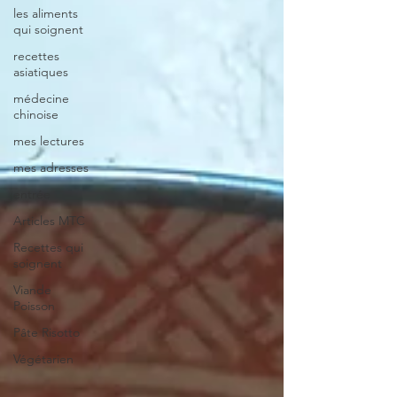
les aliments
qui soignent
recettes
asiatiques
médecine
chinoise
mes lectures
mes adresses
entrée
Articles MTC
Recettes qui
soignent
Viande
Poisson
Pâte Risotto
Végétarien