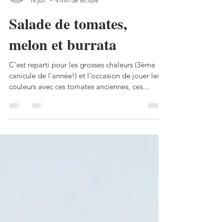
Perli Pascale
14 juil.
4 min de lecture
Salade de tomates,
melon et burrata
C’est reparti pour les grosses chaleurs (3ème
canicule de l'année!) et l’occasion de jouer les
couleurs avec ces tomates anciennes, ces
tranches de melon et le basilic pourpre. Salade
de tomates, melon et burrata Pour 2 personnes:
1/2 melon, 4 tomates anciennes de couleurs
différentes, 1/4 oignon rouge, quelques feuilles
de basilic, 1 grosse burrata (ou 2 petites
individuelles), huile d’olive, vinaigre
balsamique, sel, poivre. Couper le melon en
tranches très fines, enlever l