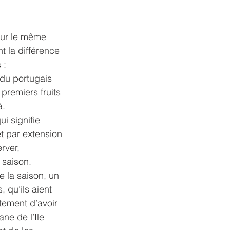
sur le même 
 la différence 
 :
 du portugais 
premiers fruits 
à.
i signifie 
t par extension 
rver, 
 saison. 
 la saison, un 
 qu’ils aient 
tement d’avoir 
ne de l’Ile 