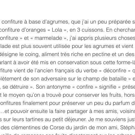
 confiture à base d’agrumes, que j’ai un peu préparée 
onfiture d’oranges « Lola », en 3 cuissons. En cherchant
onfiture » et « marmelade », j’ai appris plusieurs choses
ade est plus souvent utilisée pour les agrumes et vient
ésigne le coing, aliment très riche en pectine et un des 
rlant à avoir été mis en conservation sous cette forme-l
ture vient de l’ancien français du verbe « déconfire » qu
ètement de son adversaire sur le champ de bataille » e
se détruire ». Son antonyme « confire » signifie « prése
t le moyen qu’on a trouvé pour conserver les fruits, hors
confitures finalement pour préserver un peu du parfum de
et pouvoir ensuite la faire partager à mes amis, voisins,
 sur leurs tartines au petit déjeuner. Je me souviens jus
 des clémentines de Corse du jardin de mon ami, Stépha