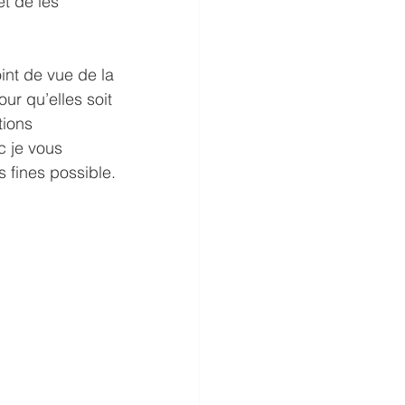
t de les 
int de vue de la 
ur qu’elles soit 
ions 
c je vous 
 fines possible.