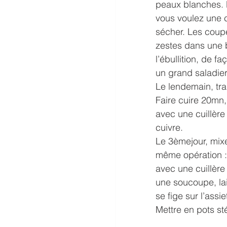
peaux blanches. R
vous voulez une c
sécher. Les coupe
zestes dans une ba
l’ébullition, de f
un grand saladier
Le lendemain, tran
Faire cuire 20mn,
avec une cuillère
cuivre.
Le 3èmejour, mixe
même opération : 
avec une cuillère 
une soucoupe, la
se fige sur l’assie
Mettre en pots st