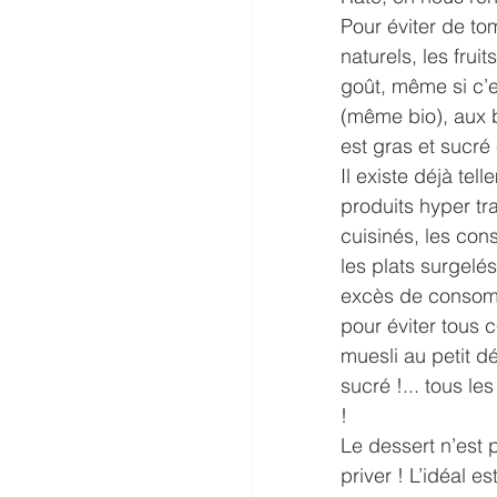
Pour éviter de tom
naturels, les frui
goût, même si c’es
(même bio), aux b
est gras et sucré 
Il existe déjà tel
produits hyper tra
cuisinés, les co
les plats surgel
excès de consomm
pour éviter tous 
muesli au petit d
sucré !... tous l
! 
Le dessert n’est 
priver ! L’idéal e