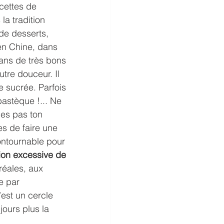
cettes de 
la tradition 
de desserts, 
 en Chine, dans 
ans de très bons 
tre douceur. Il 
e sucrée. Parfois 
astèque !... Ne 
ges pas ton 
es de faire une 
ontournable pour 
on excessive de 
réales, aux 
e par 
est un cercle 
jours plus la 