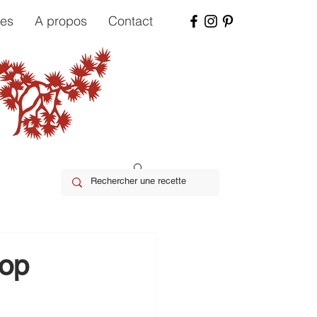
tes
A propos
Contact
rop