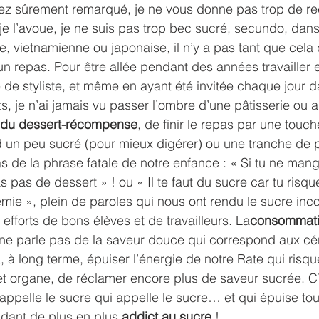
z sûrement remarqué, je ne vous donne pas trop de re
 je l’avoue, je ne suis pas trop bec sucré, secundo, dans 
se, vietnamienne ou japonaise, il n’y a pas tant que cela 
r un repas. Pour être allée pendant des années travailler
de styliste, et même en ayant été invitée chaque jour d
s, je n’ai jamais vu passer l’ombre d’une pâtisserie ou au
 du dessert-récompense
, de finir le repas par une touch
 un peu sucré (pour mieux digérer) ou une tranche de p
s de la phrase fatale de notre enfance : « Si tu ne man
as pas de dessert » ! ou « Il te faut du sucre car tu risqu
mie », plein de paroles qui nous ont rendu le sucre inc
fforts de bons élèves et de travailleurs. La
consommati
 ne parle pas de la saveur douce qui correspond aux cé
 à long terme, épuiser l’énergie de notre Rate qui risqu
t organe, de réclamer encore plus de saveur sucrée. C’
 appelle le sucre qui appelle le sucre… et qui épuise tou
dant de plus en plus 
addict au sucre 
!