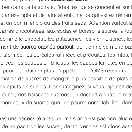
ber dans cette spirale, l’idéal est de se concentrer sur 
ts par exemple et de faire attention à ce qui est extrême
t un bon miel bio ou des fruits secs. Attention surtout a
arres chocolatées, aux sodas et boissons sucrés, à tout
comme le chocolat, les pâtisseries, les viennoiseries, le
lement de 
sucres cachés partout
, dont on ne se méfie pa
nsformés, les céréales raffinées et précuites, les frites, 
nserves, les soupes en briques, les sauces tomates en 
és, pour leur donner plus d’appétence. L’OMS recomman
ation de sucres de manger le plus possible de plats c
ces ajouts de sucres. Donc imaginez, si vous rajoutez de
éjeuner, des boissons sucrées, un dessert à chaque repa
es morceaux de sucres que l’on pourra comptabiliser da
pas une nécessité absolue, mais on n’est pas non plus o
st de ne pas trop les sucrer, de trouver des solutions as