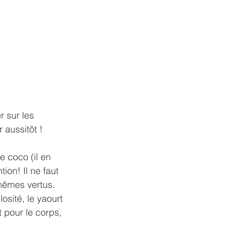
r sur les 
 aussitôt !
 coco (il en 
ion! Il ne faut 
 mêmes vertus. 
osité, le yaourt 
 pour le corps, 