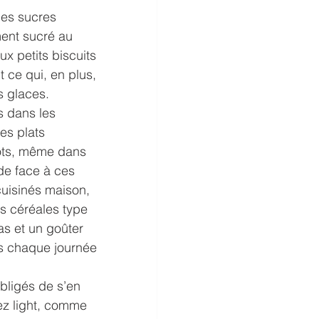
les sucres 
ment sucré au 
ux petits biscuits 
 ce qui, en plus, 
s glaces.
s dans les 
les plats 
pots, même dans 
de face à ces 
uisinés maison, 
s céréales type 
s et un goûter 
ns chaque journée 
bligés de s’en 
sez light, comme 