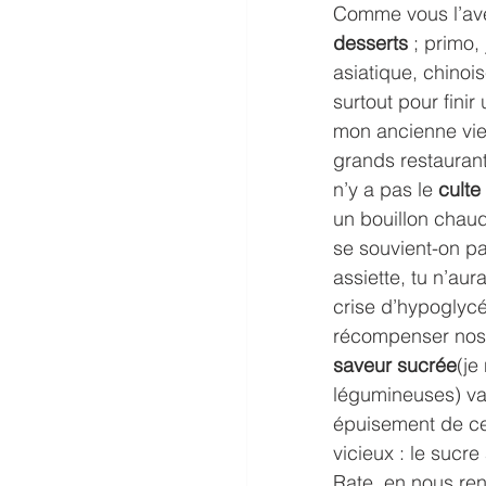
Comme vous l’ave
desserts
 ; primo,
asiatique, chinoi
surtout pour fini
mon ancienne vie 
grands restaurant
n’y a pas le 
culte
un bouillon chaud
se souvient-on pa
assiette, tu n’aur
crise d’hypoglycé
récompenser nos e
saveur sucrée
(je
légumineuses) va,
épuisement de ce
vicieux : le sucre
Rate, en nous ren