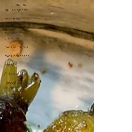
les aliments
qui soignent
recettes
asiatiques
médecine
chinoise
mes lectures
mes adresses
entrée
Articles MTC
Recettes qui
soignent
Viande
Poisson
Pâte Risotto
Végétarien