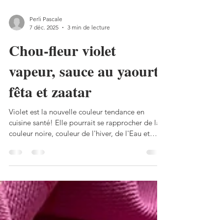
Perli Pascale
7 déc. 2025
3 min de lecture
Chou-fleur violet
vapeur, sauce au yaourt,
fêta et zaatar
Violet est la nouvelle couleur tendance en
cuisine santé! Elle pourrait se rapprocher de la
couleur noire, couleur de l'hiver, de l'Eau et
bénéfique aux Reins! Je vous en ai parlé, lors de
mon article " Se booster avec la couleur noire
en hiver! ". Vous vous demandiez bien alors ce
que j’allais bien pouvoir cuisiner avec mon joli