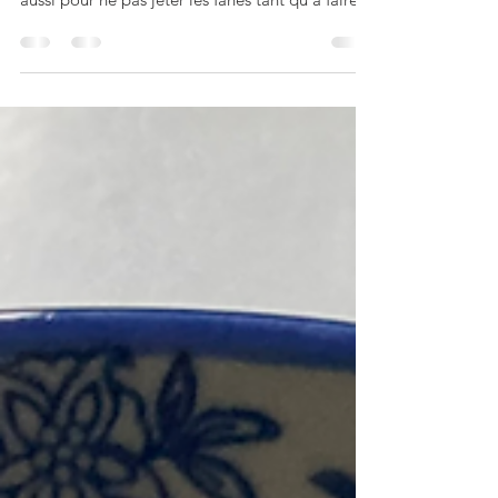
magnifiques carottes nouvelles multicolores et
aussi pour ne pas jeter les fanes tant qu’à faire,
carottes et fanes qui ont créé un joli petit nid
douillet à ma petite Néo (et l'envie de les
dessiner!...). Du coup, deux recettes à vous
proposer, celle-ci et une soupe aux carottes et
fanes que je vous donnerai bientôt! Pour
qu’elles puissent garder leurs super multi
couleurs, j’ai dû faire plusieurs essais de cuisson:
en les cu