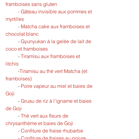
framboises sans gluten
	- 
Gâteau invisible aux pommes et 
myrtilles
	- 
Matcha cake aux framboises et 
chocolat blanc
	- 
Gyunyukan à la gelée de lait de 
coco et framboises
	- 
Tiramisu aux framboises et 
litchis
	-
Tiramisu au thé vert Matcha (et 
framboises)
	- 
Poire vapeur au miel et baies de 
Goji
	- 
Gruau de riz à l’igname et baies 
de Goji
	- 
Thé vert aux fleurs de 
chrysanthème et baies de Goji
- 
Confiture de fraise rhubarbe
	- 
Confiture de fraises au poivre 