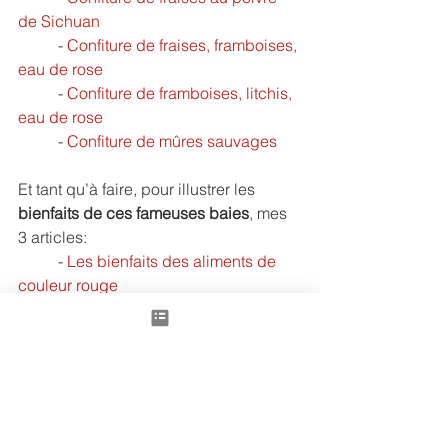
de Sichuan
	- 
Confiture de fraises, framboises, 
eau de rose
	- 
Confiture de framboises, litchis, 
eau de rose
	- 
Confiture de mûres sauvages
Et tant qu’à faire, pour illustrer les 
bienfaits de ces fameuses baies
, mes 
3 articles:
	- 
Les bienfaits des aliments de 
couleur rouge
	- 
Baie de Goji: la baie 
miraculeuse!
- 
Les bienfaits de la mûre blanche
Régalez-vous bien, en vous faisant le 
plus grand bien!