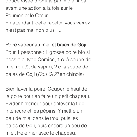
douce rosée produite par le ciel 
» 
car 
ayant
une action à la fois sur le 
Poumon et le Cœur !
En attendant, cette recette, vous verrez, 
n’est pas mal non plus !...
Poire vapeur au miel et baies de Goji
Pour 1 personne : 1 grosse poire bio si 
possible, type Comice, 1 c. à soupe de 
miel (plutôt de sapin), 2 c. à soupe de 
baies de Goji (
Gou Qi ZI 
en chinois)
Bien laver la poire. Couper le haut de 
la poire pour en faire un petit chapeau. 
Evider l’intérieur pour enlever la tige 
intérieure et les pépins. Y mettre un 
peu de miel dans le trou, puis les 
baies de Goji, puis encore un peu de 
miel. Refermer avec le chapeau.