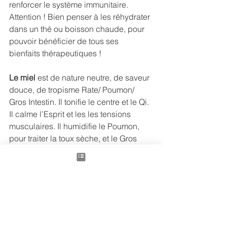
renforcer le système immunitaire.
Attention ! Bien penser à les réhydrater 
dans un thé ou boisson chaude, pour 
pouvoir bénéficier de tous ses 
bienfaits thérapeutiques !
Le miel
 est de nature neutre, de saveur 
douce, de tropisme Rate/ Poumon/ 
Gros Intestin. Il tonifie le centre et le Qi. 
Il calme l’Esprit et les les tensions 
musculaires. Il humidifie le Poumon, 
pour traiter la toux sèche, et le Gros 
Intestin, pour traiter la constipation 
chronique. Il peut aussi calmer les 
douleurs causées par un ulcère et 
spasmes d’Estomac. Il favorise aussi le 
sommeil. Il est plus intéressant que le 
sucre, à cause de ses minéraux et a 
aussi plus de pouvoirs thérapeutiques 