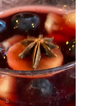
rapporté de belles pommes de Normandie. Je
les ai associées à quelques poires (je comptais
ajouter des coings, mais je n’en ai plus trouvés).
J’ai ajouté de la vanille et trois épices, mais en
majorité de la cardamome qui a parfumé
divinement ces fruits. C