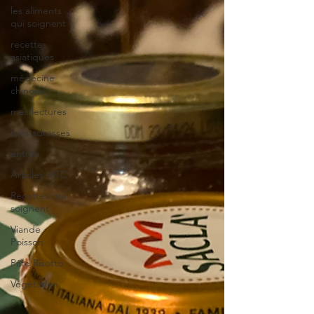
les aliments
qui soignent
recettes
asiatiques
médecine
chinoise
mes lectures
mes adresses
entrée
Articles MTC
Recettes qui
soignent
Viande
Poisson
Pâte Risotto
Végétarien