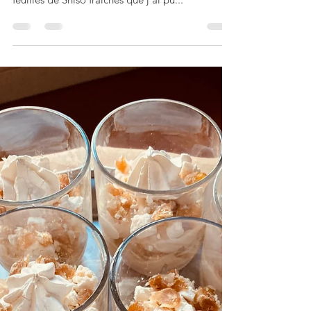
Steak tartare à la
coréenne, au Shiso et
poire
Mon petit kiff de ce soir! Ce petit steak tartare
de bœuf, un vrai délice surtout grâce aux belles
feuilles de Shiso fraîches que j’ai pu...