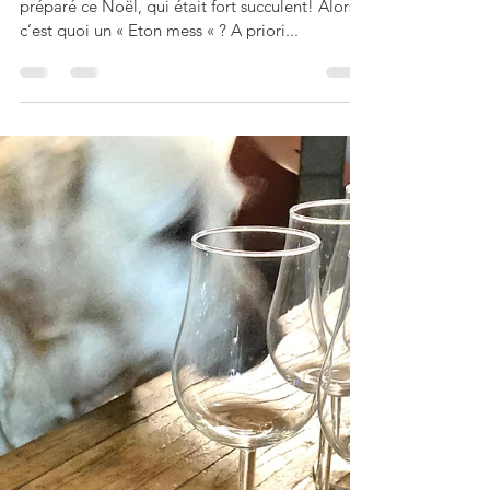
Perli Pascale
13 janv. 2024
4 min de lecture
Eton mess à la
châtaigne, poire épicée
et fève tonka
Voici le bon petit dessert très British que j’ai
préparé ce Noël, qui était fort succulent! Alors,
c’est quoi un « Eton mess « ? A priori...