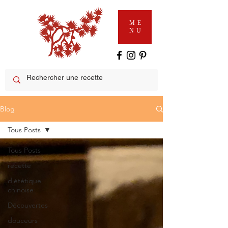
ME
NU
Blog
Tous Posts
Tous Posts
recette
diététique
chinoise
Découvertes
douceurs