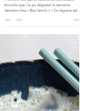
Broccolini à l’ail, sautés
au wok
Première fois que je cuisine ces jolis bébés
brocolis que j’ai pu déguster la semaine
dernière chez « Bao family » ! Ce légume est
intéressant à savourer encore un peu croquant,
j’ai choisi juste de le faire sauter avec de l’ail et
le déglacer à la sauce de soja, mais on aurait pu
aussi ajouter une pointe de piment en paillettes,
pour un côté plus épicé. Je me suis aussi
régalée à les dessiner… Broccolini à l’ail, sautés
au wok Pour 4 personnes: 200g de broccolini, 2
gousses