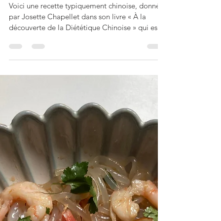
Perli Pascale
12 mai
4 min de lecture
Œufs vapeur aux baies
de Goji
Voici une recette typiquement chinoise, donnée
par Josette Chapellet dans son livre « À la
découverte de la Diététique Chinoise » qui est
parfaite en cas de vide de Sang, mais aussi au
printemps. J’ai vu passer beaucoup de recettes
chinoises d’œufs cuits à la vapeur, sur les
réseaux sociaux, mais j’avoue que celle-ci, plus
cuite avec les baies de Goji, est vraiment