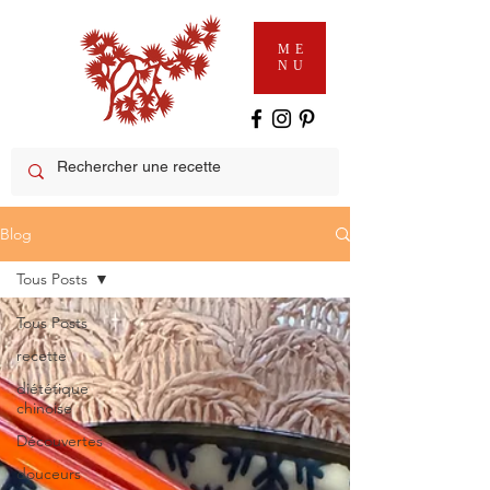
ME
NU
Blog
Tous Posts
Tous Posts
recette
diététique
chinoise
Découvertes
douceurs