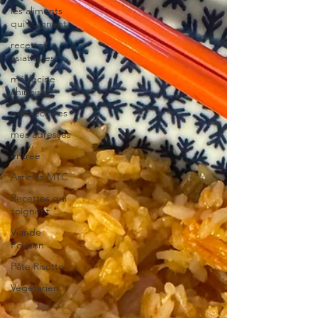
les aliments
qui soignent
recettes
asiatiques
médecine
chinoise
mes lectures
mes adresses
entrée
Articles MTC
Recettes qui
soignent
Viande
Poisson
Pâte Risotto
Végétarien