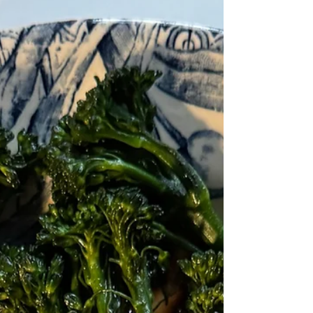
10 minutes chrono! Riz sauté au kimchi Pour 2
personnes: 2 bols de riz cuit (soit environ 100g
de riz cru), 2 échalotes, 1 c.à café de racine de
gingembre, 1 œuf, 1 c.à soupe de sauce soja,
poivre.