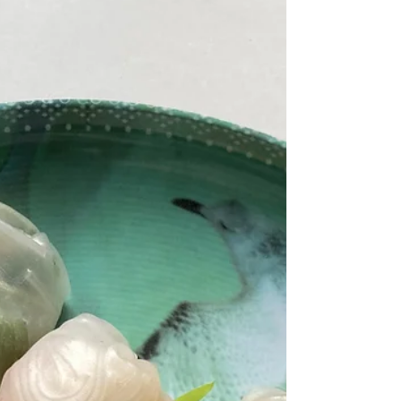
m’a fait 5 plats dont je vais vous partager
bientôt les recettes: celui-ci (un grand classique
de la cuisine thaï dont le nom est « Pad Ka Prao
»), une sauce pesto, une tarte soleil avec ce
pesto, une soupe et des pâtes au pistou, des
fraises et un Eton mess aux fraises! Poulet sauté
aux haricots verts et basilic thaï Pour 2 person