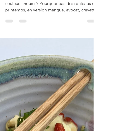
Perli Pascale
24 mai
4 min de lecture
Rouleaux de printemps
aux crevettes, mangue et
avocat
J’en fais quoi de ma super jolie mangue aux
couleurs inouïes? Pourquoi pas des rouleaux de
printemps, en version mangue, avocat, crevettes
(mais on aurait aussi pu les préparer avec du
saumon cru en fines tranches)? J’ai encore à
améliorer mes pliages… mais c’était quand
même très bon! On peut les servir avec une
sauce à nems, toute prête; j’ai préféré, pour les
accompagner, préparer une petite sauce
cacahuète. Rouleaux de printemps aux
crevettes, mangue et avocat Pour 4 per