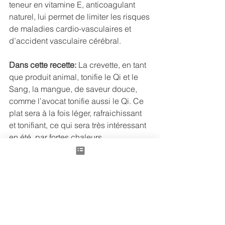
teneur en vitamine E, anticoagulant 
naturel, lui permet de limiter les risques 
de maladies cardio-vasculaires et 
d’accident vasculaire cérébral. 
Dans cette recette:
 La crevette, en tant 
que produit animal, tonifie le Qi et le 
Sang, la mangue, de saveur douce, 
comme l’avocat tonifie aussi le Qi. Ce 
plat sera à la fois léger, rafraichissant 
et tonifiant, ce qui sera très intéressant 
en été, par fortes chaleurs.
Pour d’autres recettes à base de 
mangue
, je vous conseille aussi:
	- 
Tartare de saumon, mangue, 
avocat
	- 
Salade fraicheur à la mangue, 
avocat et crevettes