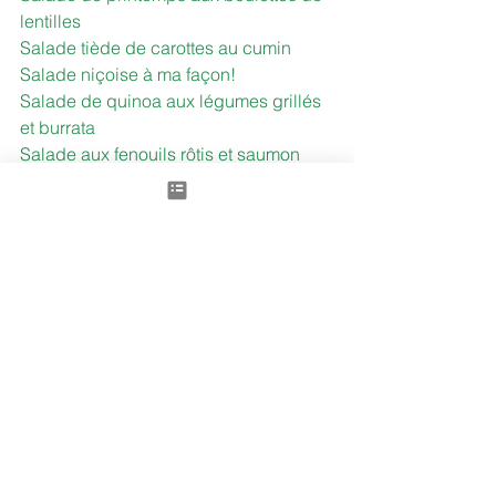
lentilles
Salade tiède de carottes au cumin
Salade niçoise à ma façon!
Salade de quinoa aux légumes grillés 
et burrata
Salade aux fenouils rôtis et saumon 
mariné
Salade de haricots coco, mangue, fêta
Salade mandala au millet et légumes 
racines grillés
Salade de lentilles au tofu fumé
Taboulé au quinoa rouge
Salade de courgettes et pois chiches 
grillés
Régalez-vous bien, en vous faisant le 
plus grand bien!