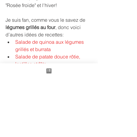
"Rosée froide" et l'hiver!
Je suis fan, comme vous le savez de 
légumes grillés au four
, donc voici 
d’autres idées de recettes:
Salade de quinoa aux légumes 
grillés et burrata
Salade de patate douce rôtie, 
lentilles et fêta
Méli mélo de légumes grillés à la 
Françoise
Fêta rôtie au four, légumes d'été 
grillés
Tian de légumes d’été et burrata
Ratatouille en crumble
Légumes rôtis au four au sirop 
d’érable
Aubergine, persillade au four, sur 