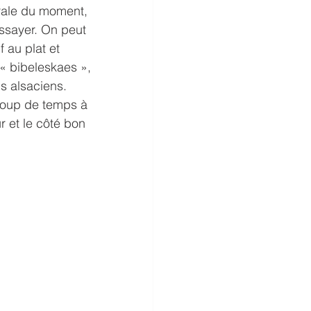
rale du moment, 
essayer. On peut 
 au plat et 
« bibeleskaes », 
s alsaciens.
coup de temps à 
r et le côté bon 