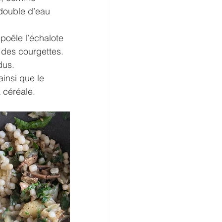
 double d’eau 
poêle l’échalote 
 des courgettes. 
dus. 
ainsi que le 
 céréale. 