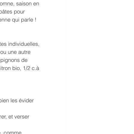
tomne, saison en 
pâtes pour 
enne qui parle !
s individuelles, 
 ou une autre 
ampignons de 
tron bio, 1/2 c.à 
ien les évider 
er, et verser 
ée, comme 