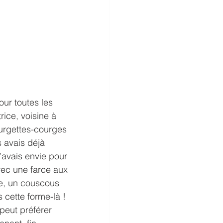
ur toutes les 
ice, voisine à 
urgettes-courges 
 avais déjà 
J’avais envie pour 
vec une farce aux 
le, un couscous 
 cette forme-là ! 
 peut préférer 