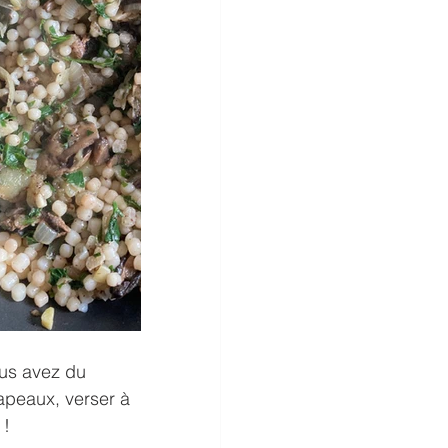
ous avez du 
apeaux, verser à 
 !