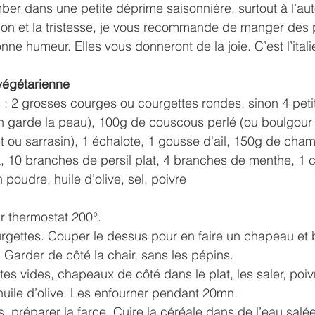
mber dans une petite déprime saisonnière, surtout à l’au
mon et la tristesse, je vous recommande de manger des 
nne humeur. Elles vous donneront de la joie. C’est l’itali
végétarienne
: 2 grosses courges ou courgettes rondes, sinon 4 petite
on garde la peau), 100g de couscous perlé (ou boulgour
et ou sarrasin), 1 échalote, 1 gousse d'ail, 150g de ch
a, 10 branches de persil plat, 4 branches de menthe, 1 ci
poudre, huile d’olive, sel, poivre
ur thermostat 200°.
urgettes. Couper le dessus pour en faire un chapeau et b
. Garder de côté la chair, sans les pépins.
es vides, chapeaux de côté dans le plat, les saler, poivr
’huile d’olive. Les enfourner pendant 20mn.
 préparer la farce. Cuire la céréale dans de l’eau sal