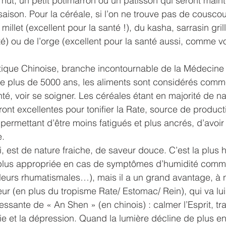
nut, un petit potimarron ou un pâtisson qui seront mainte
saison. Pour la céréale, si l’on ne trouve pas de couscou
illet (excellent pour la santé !), du kasha, sarrasin grill
té) ou de l’orge (excellent pour la santé aussi, comme 
étique Chinoise, branche incontournable de la Médecine T
 de plus de 5000 ans, les aliments sont considérés comm
té, voir se soigner. Les céréales étant en majorité de na
ont excellentes pour tonifier la Rate, source de product
permettant d’être moins fatigués et plus ancrés, d’avoir 
. 
i, est de nature fraiche, de saveur douce. C’est la plus 
 plus appropriée en cas de symptômes d’humidité comm
leurs rhumatismales…), mais il a un grand avantage, à ne
r (en plus du tropisme Rate/ Estomac/ Rein), qui va lui
ressante de « An Shen » (en chinois) : calmer l’Esprit, trai
ie et la dépression. Quand la lumière décline de plus en 