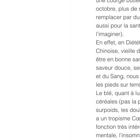
une courge butter
octobre, plus de 
remplacer par du m
aussi pour la san
l’imaginer).
En effet, en Diét
Chinoise, vieille
être en bonne san
saveur douce, ser
et du Sang, nous 
les pieds sur terre
Le blé, quant à lu
céréales (pas la
surpoids, les dou
a un tropisme Cœu
fonction très inté
mentale, l’insomn