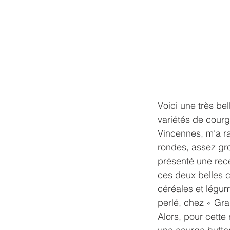
Voici une très be
variétés de courg
Vincennes, m’a r
rondes, assez gro
présenté une rece
ces deux belles c
céréales et légum
perlé, chez « Gran
Alors, pour cette 