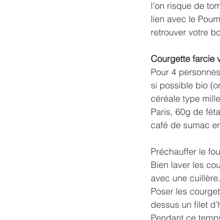
l’on risque de to
lien avec le Pou
retrouver votre bo
Courgette farcie 
Pour 4 personnes 
si possible bio (
céréale type mill
Paris, 60g de fét
café de sumac en 
Préchauffer le fo
Bien laver les co
avec une cuillère
Poser les courgett
dessus un filet d
Pendant ce temps,