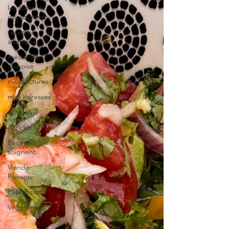
les aliments
qui soignent
recettes
asiatiques
médecine
chinoise
mes lectures
mes adresses
entrée
Articles MTC
Recettes qui
soignent
Viande
Poisson
Pâte Risotto
Végétarien