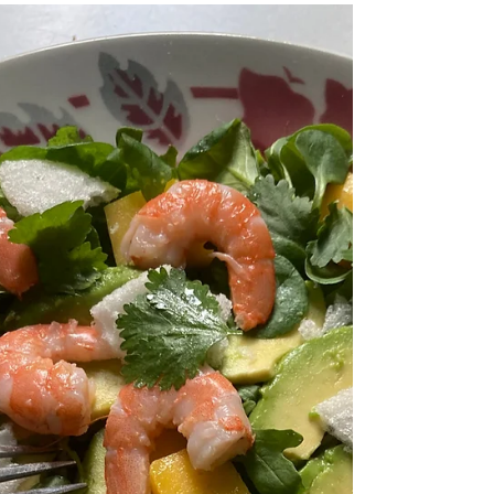
J’en fais quoi de mes jolies petites crevettes
dessinées hier? Pourquoi pas cette recette
traditionnelle thaï, à base de nouilles de riz?
J’avais déjà partagé cette recette sur mon blog,
mais le petit plus, j’ai ajouté une branche de
céleri pour encore plus de bienfaits pour contrer
les éventuelles montées de Yang du Foie au
moment du printemps! La crevette, la carotte et
la ciboule chinoise sont aussi de saison et
recommandées pour nourrir le Sang du Foie et
faire circuler,