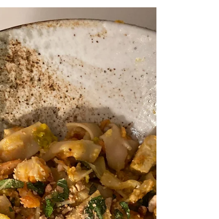
OK! Il fait quand même bien froid pour une
salade de crudités, avec ces « Saints de glace »,
mais celle-ci est à la fois bien fraîche (avec
l’acidité des fruits) mais aussi super bien relevée
en piment et gingembre, histoire de bien
réveiller nos papilles. Cette recette est inspirée
d’une recette de @thesocialfood, je trouvais
l’idée super d’utiliser les litchis et le
pamplemousse dans une recette thaï, je me suis
juste permise d’ajouter des vermicelles de
patate douce, pour