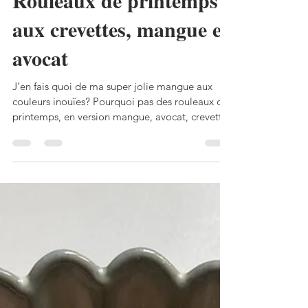
Perli Pascale
24 mai
4 min de lecture
Rouleaux de printemps
aux crevettes, mangue et
avocat
J’en fais quoi de ma super jolie mangue aux
couleurs inouïes? Pourquoi pas des rouleaux de
printemps, en version mangue, avocat, crevettes
(mais on aurait aussi pu les préparer avec du
saumon cru en fines tranches)? J’ai encore à
améliorer mes pliages… mais c’était quand
même très bon! On peut les servir avec une
sauce à nems, toute prête; j’ai préféré, pour les
accompagner, préparer une petite sauce
cacahuète. Rouleaux de printemps aux
crevettes, mangue et avocat Pour 4 per