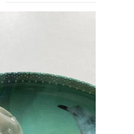
association de fraîcheur et saveurs, qui nous fait
voyager direction l’Amérique du Sud, tout à fait
adaptée aux chaleurs actuelles! On n’hésite pas
à mettre pas mal de coriandre, de la roquette
(que j’ai oubliée, sûrement la raison pour
laquelle c’était moins savoureux que lorsque
Norma me l’a préparée) et une pêche pour la
touche sucrée qui po