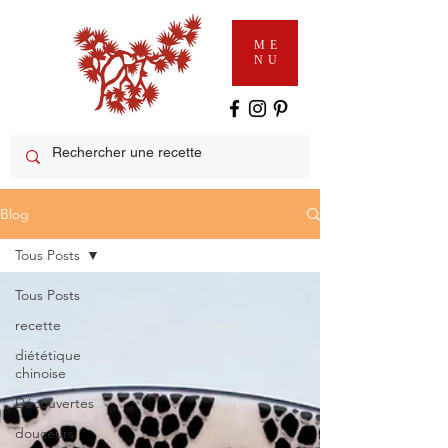
ME
NU
Blog
Tous Posts
Tous Posts
recette
diététique
chinoise
Découvertes
douceurs