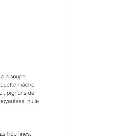
 c.à soupe 
oquette-mâche, 
ol, pignons de 
énoyautées, huile 
s trop fines. 