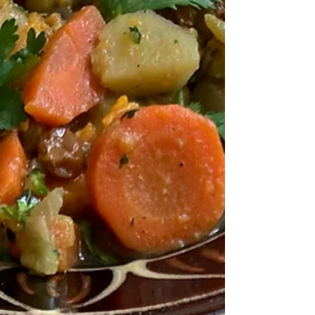
un peu d’eau avec un bon bout de beurre.
L’inspiration m’est venue d’une recette du chef
Jean-François Piège! Si vous ne trouvez pas de
broccolinis, vous pouvez remplacer par des
bouquets de brocolis, des haricots verts un peu
croquants ou même de belles asperges vertes
coupées en tronçons. Rien à