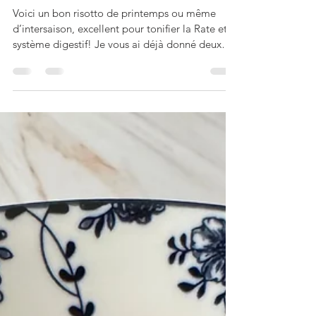
gourmands, petits pois
et jambon
Voici un bon risotto de printemps ou même
d’intersaison, excellent pour tonifier la Rate et le
système digestif! Je vous ai déjà donné deux
délicieuses recettes de risotto aux petits pois
(c’est une des spécialités de ma région
d’origine, la Vénétie), celle-ci ressemble à une
recette traditionnelle de diétothérapie chinoise
de gruau de riz, pour traiter les douleurs
d’estomac et les lombalgies (quand on ajoute
des crevettes à la place du jambon)… L’Italie
n’est pas très loin