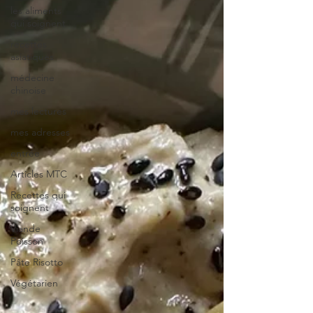
les aliments
qui soignent
recettes
asiatiques
médecine
chinoise
mes lectures
mes adresses
entrée
Articles MTC
Recettes qui
soignent
Viande
Poisson
Pâte Risotto
Végétarien