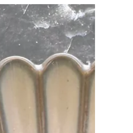
4 personnes: 1 petite boîte de pois-chiches, 1/2
oignon, 2 c.a soupe de purée de noix de cajou
(d’amandes ou de sésame blond), 1 gousse d’ail
hachée, 1/2 c.à soupe de cumin en poudre, 1
citron confit, 1 feuille de laurier, 1 filet de jus de
citron, 3 c.à soupe d’huile d’olive, sel, poivre.
Égoutter les