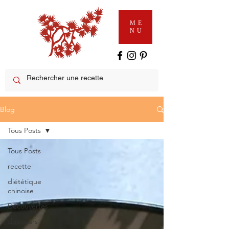
ME
NU
Blog
Tous Posts
Tous Posts
recette
diététique
chinoise
Découvertes
douceurs