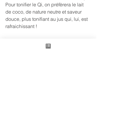
Pour tonifier le Qi, on préfèrera le lait 
de coco, de nature neutre et saveur 
douce, plus tonifiant au jus qui, lui, est 
rafraichissant !
Le curry,
 non répertorié dans la liste 
des aliments chinois, étant un mélange 
d’épices, devraitêtre de nature tiède, 
de saveur piquante, avec un tropisme 
Rate/ Rein, intéressante pour 
réchauffer le foyer moyen et soutenir le 
Yang du Rein pour réchauffer toutes 
les fonctions du corps. Comme 
beaucoup d’épices de saveur 
piquante, il aura la fonction de faire 
transpirer, de libérer la surface et de 
chasser le froid par la transpiration. 
Intéressant en cas de coup de froid sur 
le Poumon ou l’Estomac. 