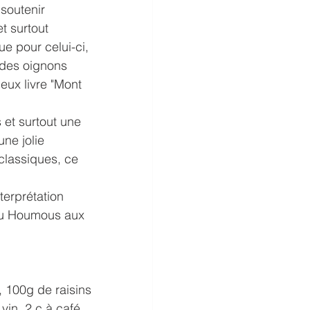
soutenir 
t surtout 
e pour celui-ci, 
c des oignons 
eux livre "Mont 
s et surtout une 
une jolie 
classiques, ce 
terprétation 
 du Houmous aux 
, 100g de raisins 
vin, 2 c.à café 