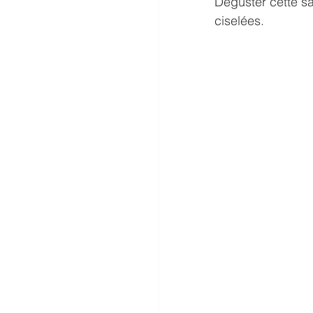
Déguster cette sa
ciselées. 