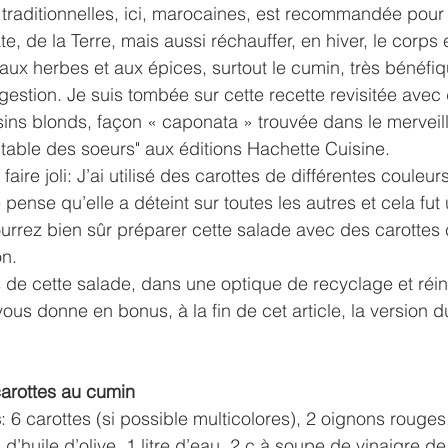
 traditionnelles, ici, marocaines, est recommandée pour 
te, de la Terre, mais aussi réchauffer, en hiver, le corps e
aux herbes et aux épices, surtout le cumin, très bénéfiqu
digestion. Je suis tombée sur cette recette revisitée ave
sins blonds, façon « caponata » trouvée dans le merveill
a table des soeurs" aux éditions Hachette Cuisine.
faire joli: J’ai utilisé des carottes de différentes couleur
e pense qu’elle a déteint sur toutes les autres et cela fut 
urrez bien sûr préparer cette salade avec des carottes 
n. 
s de cette salade, dans une optique de recyclage et réin
 vous donne en bonus, à la fin de cet article, la version
carottes au cumin
s
: 6 carottes (si possible multicolores), 2 oignons rouges
d’huile d’olive, 1 litre d’eau, 2 c.à soupe de vinaigre de 