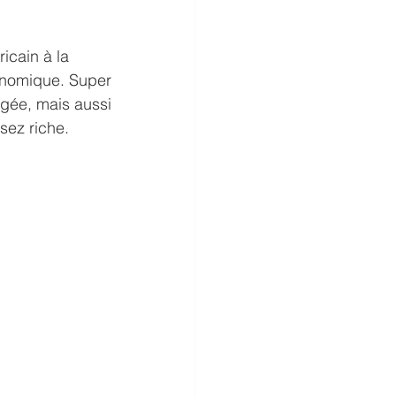
icain à la 
ronomique. Super 
ngée, mais aussi 
sez riche.