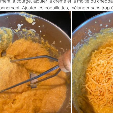
ment la courge, ajouter la crème et la moitié du chedda
isonnement. Ajouter les coquillettes, mélanger sans trop é