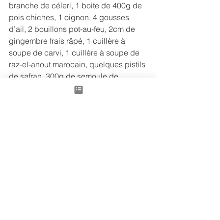
branche de céleri, 1 boite de 400g de 
pois chiches, 1 oignon, 4 gousses 
d’ail, 2 bouillons pot-au-feu, 2cm de 
gingembre frais râpé, 1 cuillère à 
soupe de carvi, 1 cuillère à soupe de 
raz-el-anout marocain, quelques pistils 
de safran, 300g de semoule de 
couscous moyenne, huile d’olive, 50g 
de beurre, raisins secs (facultatif).
Epluchez et émincer l’ail, l’oignon, le 
gingembre. Eplucher les légumes et 
en faire des tronçons de 5cm environ 
de long. Nettoyer la courge butternut, 
lui enlever les graines et couper des 
tranches de 2cm d’épaisseur. 
Faire revenir la viande dans un peu 
d’huile d’olive, rajouter l’ail, l’oignon et 
gingembre émincés et les épices. 