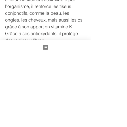
l’organisme, il renforce les tissus 
conjonctifs, comme la peau, les 
ongles, les cheveux, mais aussi les os, 
grâce à son apport en vitamine K. 
Grâce à ses antioxydants, il protège 
des radicaux libres.
La tomate
 est de nature fraiche à froide 
(suivant les auteurs), de saveur douce 
et acide (c’est un fruit !), de tropismes 
Estomac et Foie : elle produit les 
liquides, nourrir le Yin, surtout en cette 
période estivale de canicule, apaise la 
soif et évite la sécheresse. Elle 
rafraichit le Sang et calme les 
saignements liés aux excès de 
chaleurs qui lèsent les vaisseaux 
(comme les saignements de nez ou de 