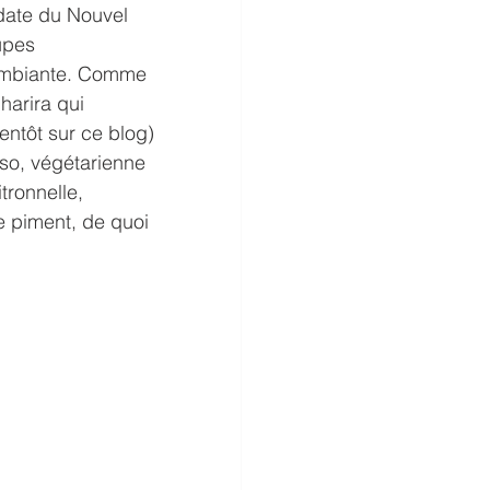
(date du Nouvel 
upes 
 ambiante. Comme 
harira qui 
entôt sur ce blog)
so, végétarienne 
tronnelle, 
e piment, de quoi 