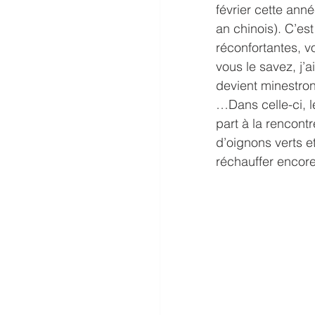
février cette ann
an chinois). C’e
réconfortantes, v
vous le savez, j’
devient minestron
…Dans celle-ci, 
part à la rencont
d’oignons verts e
réchauffer encore