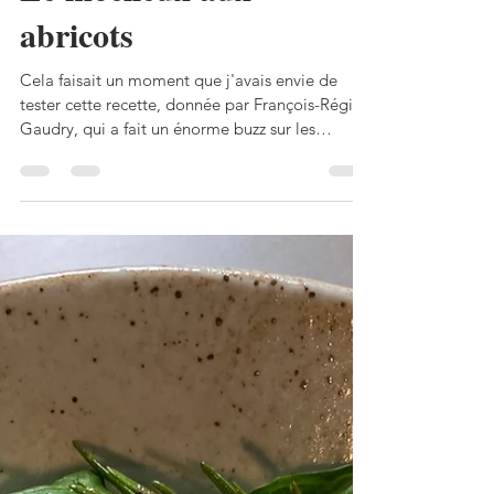
Le moelleux aux
abricots
Cela faisait un moment que j'avais envie de
tester cette recette, donnée par François-Régis
Gaudry, qui a fait un énorme buzz sur les
réseaux. En effet, elle est très facile à réaliser et
succulente car, même s’il y a plus d’abricots que
de pâte dans cette recette, on ne sent pas en
excès l’acidité des fruits. J’ai diminué un peu la
quantité de sucre donnée dans la recette
initiale. Petite anecdote: j’ai fait ramollir le
beurre au soleil et, avec cette canicule, cela n’a
pas