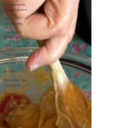
les aliments
qui soignent
recettes
asiatiques
médecine
chinoise
mes lectures
mes adresses
entrée
Articles MTC
Recettes qui
soignent
Viande
Poisson
Pâte Risotto
Végétarien