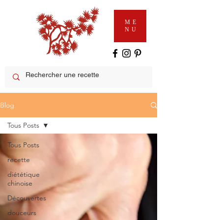
ME
NU
Blog
Tous Posts
Tous Posts
recette
diététique
chinoise
Découvertes
douceurs