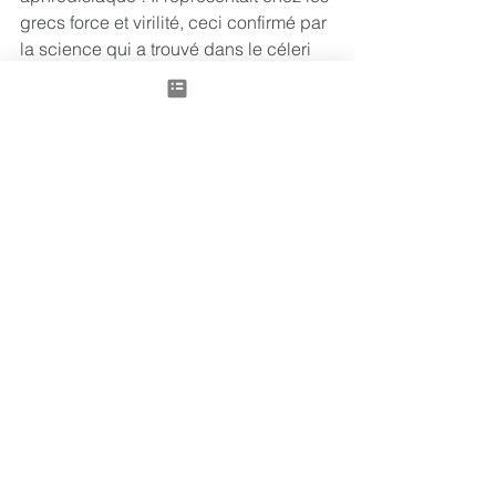
grecs force et virilité, ceci confirmé par 
la science qui a trouvé dans le céleri 
une substance induisant la production 
de la testostérone !
Le champignon parfumé ou Shiitaké :
Considéré depuis des millénaires par 
les Japonais et les Chinois comme le 
champignon de longue vie, le Shiitaké, 
appelé aussi chez nous « lentin du 
chêne », est un des aliments 
considérés comme ayant le plus de 
propriétés thérapeutiques. C’est un 
aliment très tonifiant dont la spécificité 
va être de renforcer l’immunité. De 
nature neutre, de saveur douce, de 
tropisme Rate/ Estomac, cet aliment va 
être très intéressant pour renforcer la 