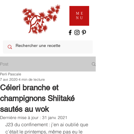
ME
NU
Post
Perli Pascale
7 avr. 2020
4 min de lecture
Céleri branche et
champignons Shiitaké
sautés au wok
Dernière mise à jour :
31 janv. 2021
J23 du confinement : j’en ai oublié que 
c’était le printemps, même pas eu le 