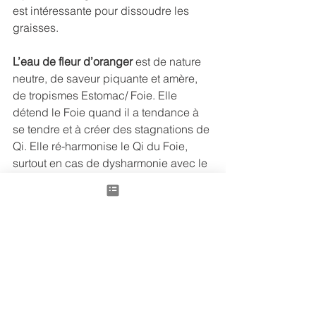
est intéressante pour dissoudre les 
graisses.
L’eau de fleur d’oranger
 est de nature 
neutre, de saveur piquante et amère, 
de tropismes Estomac/ Foie. Elle 
détend le Foie quand il a tendance à 
se tendre et à créer des stagnations de 
Qi. Elle ré-harmonise le Qi du Foie, 
surtout en cas de dysharmonie avec le 
Foie ou de contre-sens de Qi, avec 
nausée ou vomissements qu’elle peut 
arrêter. Elle calme surtout l’Esprit et 
traite l’insomnie.
Dans cette recette: Toute cette douceur 
va nous réjouir les papilles, tonifier 
notre Energie, détendre notre corps 
(oui, la saveur douce dé spasme les 
muscles!) et calmer notre Esprit, avec 