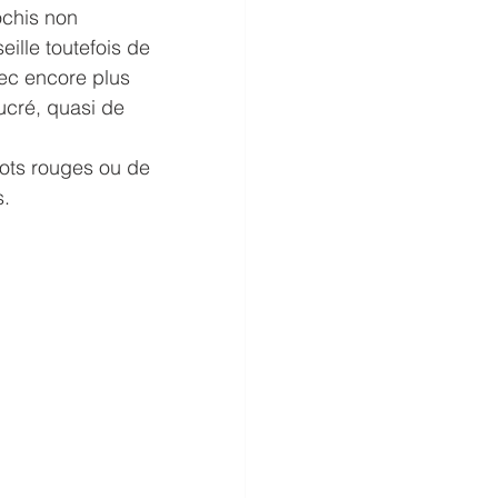
ochis non 
ille toutefois de 
vec encore plus 
ucré, quasi de 
cots rouges ou de 
s.