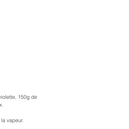
olette, 150g de 
x.
la vapeur. 