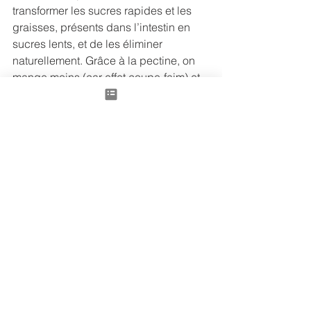
transformer les sucres rapides et les 
graisses, présents dans l’intestin en 
sucres lents, et de les éliminer 
naturellement. Grâce à la pectine, on 
mange moins (car effet coupe-faim) et 
on élimine plus. 
Les épices 
(gingembre, cannelle, 
cardamome, clous de girofle) sont de 
nature tiède à chaude, de saveur 
piquante, elles vont réchauffer et 
soutenir le système digestif, en cette 
période de fête où l’on a tendance à 
faire beaucoup d’excès. Elles ont pour 
fonction de libérer la surface, favoriser 
la transpiration, chasser le froid, mais 
aussi de tonifier l’énergie, si elles ne 
sont pas consommées en excès. Par 
cette fonction de dispersion, les 